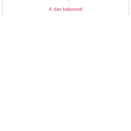
4. dan kakovosti
05.02.2025
PODELITEV CERTIFIKATA
MEDNARODNEGA
ZDRAVSTVENEGA
STANDARDA ISO 7101:2023
30.1.2025 je bila v Bolnišnici slavnostna