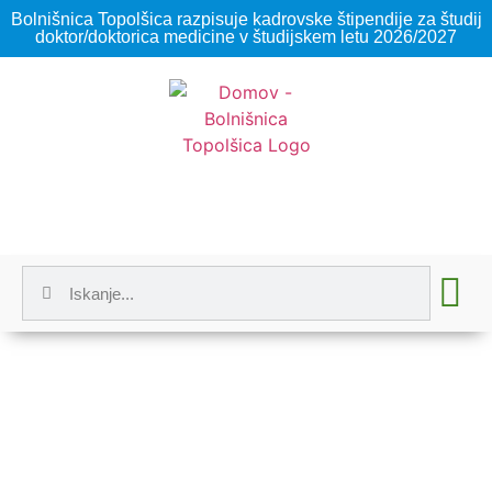
Bolnišnica Topolšica razpisuje kadrovske štipendije za študij
doktor/doktorica medicine v študijskem letu 2026/2027