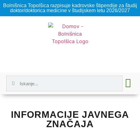
Bolnišnica Topolšica razpisuje kadrovske štipendije za študij
doktor/doktorica medicine v študijskem letu 2026/2027
INFORMACIJE JAVNEGA
ZNAČAJA​